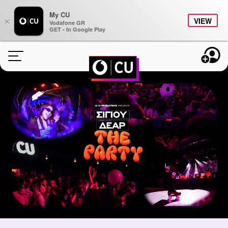
My CU
×
VIEW
Vodafone GR
GET - In Google Play
ONLINE ΑΝΑΝΕΩΣΗ
ΠΑΚΕΤΑ
BONUS
STUDENTS
CU AROUND
ΠΛΗΡΟΦΟΡΙΕΣ