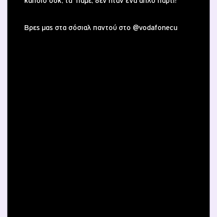
κάποιο σοκ, τα ‘παμε, δεν ήταν ένα απλό πάρτι!
Βρες μας στα σόσιαλ παντού στο @vodafonecu