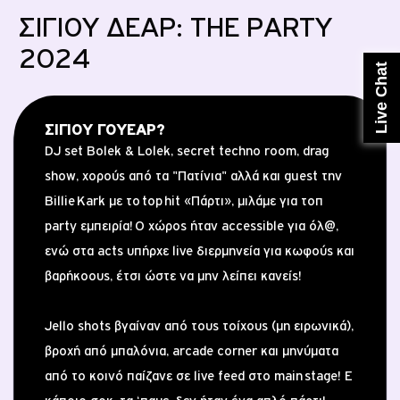
ΕΝΕΡΓΟΠΟΙΗΣΗ SIM
ΣΙΓΙΟΥ ΔΕΑΡ: THE PARTY
2024
Live Chat
ΕΛΑ ΣΤΟ CU
ΣΙΓΙΟΥ ΓΟΥΕΑΡ?
DJ set Bolek & Lolek, secret techno room, drag
show, χορούς από τα "Πατίνια" αλλά και guest την
Billie Kark με το top hit «Πάρτι», μιλάμε για τοπ
party εμπειρία! Ο χώρος ήταν accessible για όλ@,
ενώ στα acts υπήρχε live διερμηνεία για κωφούς και
βαρήκοους, έτσι ώστε να μην λείπει κανείς!
Jello shots βγαίναν από τους τοίχους (μη ειρωνικά),
βροχή από μπαλόνια, arcade corner και μηνύματα
από το κοινό παίζανε σε live feed στο main stage! Ε