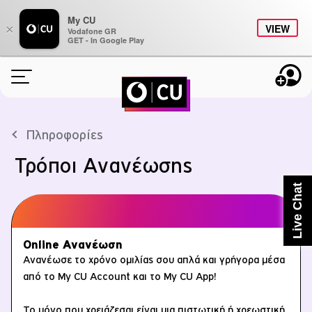
My CU
×
VIEW
Vodafone GR
GET - In Google Play
ONLINE ΑΝΑΝΕΩΣΗ
Πληροφορίες
ΠΑΚΕΤΑ
Τρόποι Ανανέωσης
BONUS
Live Chat
STUDENTS
Online Ανανέωση
CU AROUND
Ανανέωσε το χρόνο ομιλίας σου απλά και γρήγορα μέσα
από το My CU Account και το My CU App!
ΠΛΗΡΟΦΟΡΙΕΣ
Το μόνο που χρειάζεσαι είναι μια πιστωτική ή χρεωστική