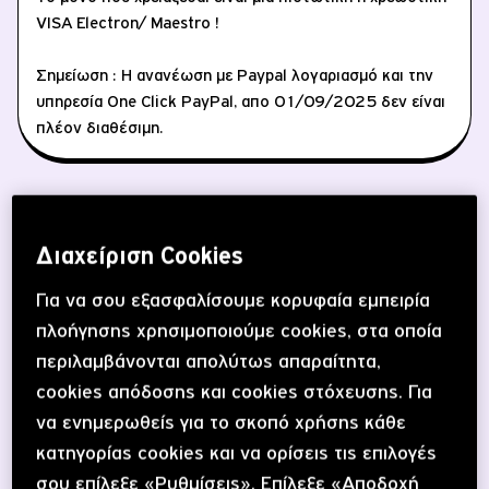
ΕΝΕΡΓΟΠΟΙΗΣΗ SIM
VISA Electron/ Maestro !
Σημείωση : H ανανέωση με Paypal λογαριασμό και την
ΕΛΑ ΣΤΟ CU
υπηρεσία One Click PayPal, απο 01/09/2025 δεν είναι
πλέον διαθέσιμη.
Διαχείριση Cookies
Άλλοι τρόποι ανανέωσης
Για να σου εξασφαλίσουμε κορυφαία εμπειρία
Με το CU μπορείς να βάζεις μονάδες με 5 διαφορετικούς
πλοήγησης χρησιμοποιούμε cookies, στα οποία
τρόπους, ακόμα και αν βρίσκεσαι στο εξωτερικό.
περιλαμβάνονται απολύτως απαραίτητα,
cookies απόδοσης και cookies στόχευσης. Για
Μπορείς να αγοράσεις κάρτα ανανέωσης χρόνου
να ενημερωθείς για το σκοπό χρήσης κάθε
ομιλίας από περίπτερο ή άλλο σημείο λιανικής όπου
λαμβάνεις αυτόματα πακέτα με παροχές. Μάθε
κατηγορίας cookies και να ορίσεις τις επιλογές
περισσότερα
εδώ
.
σου επίλεξε «Ρυθμίσεις». Επίλεξε «Αποδοχή