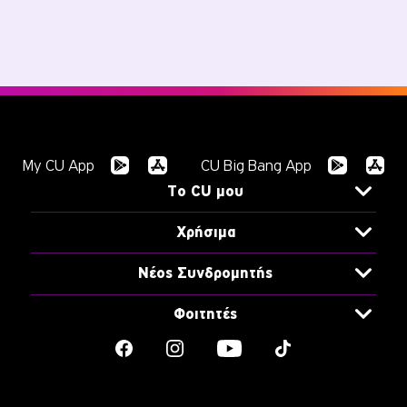
;
My CU App
CU Big Bang App
To CU μου
Unlimited data για 30 μέρες
Χρήσιμα
CU x Snappi
Τρόποι Ανανέωσης
CU ΣΤΟ ΦΟΥΛ
Νέος Συνδρομητής
Υπηρεσίες Δικτύου
CU Shake
Ενεργοποίηση SIM
Τιμοκατάλογος
Φοιτητές
CU Refill
CU Welcome videos
Χρήσιμα Τηλέφωνα
ΟΛΑ ΓΙΑ ΤΟΥΣ ΦΟΙΤΗΤ@
Smart Pocket
Ενεργοποίηση e-SIM
Ισότιμη πρόσβαση για ΑμεΑ
Free Data at Uni
CU Lucky 3
My CU
Συχνές Ερωτήσεις
Διαγωνισμοί
Σύνδεση
Φοιτητικά Πακέτα
Added Time
Bring a Friend