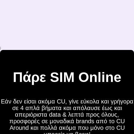
;
Πάρε SIM Online
Εάν δεν είσαι ακόμα CU, γίνε εύκολα και γρήγορα
σε 4 απλά βήματα και απόλαυσε έως και
απεριόριστα data & λεπτά προς όλους,
προσφορές σε μοναδικά brands από το CU
Around και πολλά ακόμα που μόνο στο CU