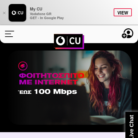
My CU
×
VIEW
Vodafone GR
GET - In Google Play
ONLINE ΑΝΑΝΕΩΣΗ
ΠΑΚΕΤΑ
BONUS
STUDENTS
CU AROUND
Live Chat
ΠΛΗΡΟΦΟΡΙΕΣ