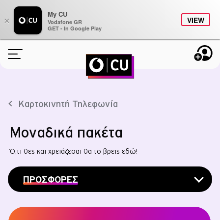
My CU
×
VIEW
Vodafone GR
GET - In Google Play
ONLINE ΑΝΑΝΕΩΣΗ
ΠΑΚΕΤΑ
Καρτοκινητή Τηλεφωνία
BONUS
Μοναδικά πακέτα
STUDENTS
Ό,τι θες και χρειάζεσαι θα το βρεις εδώ!
CU AROUND
ΠΡΟΣΦΟΡΕΣ
ΠΛΗΡΟΦΟΡΙΕΣ