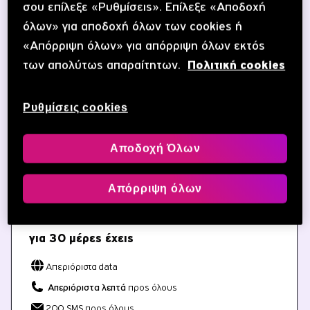
σου επίλεξε «Ρυθμίσεις». Επίλεξε «Αποδοχή
όλων» για αποδοχή όλων των cookies ή
«Απόρριψη όλων» για απόρριψη όλων εκτός
Ανακάλυψε περισσότερα
των απολύτως απαραίτητων.
Πολιτική cookies
Ρυθμίσεις cookies
Αποδοχή Όλων
ΣΕ ΠΡΟΣΦΟΡΆ ΜΕ ΑΠΕΡΙΌΡΙΣΤΑ DATA
ΑΝΤΊ ΓΙΑ 120GB ΈΩΣ 15/08/2026
CU XCLUSIVE OCEAN
Απόρριψη όλων
τιμή πακέτου
18.1 €
για 30 μέρες έχεις
Απεριόριστα data
Απεριόριστα λεπτά
προς όλους
200 SMS προς όλους