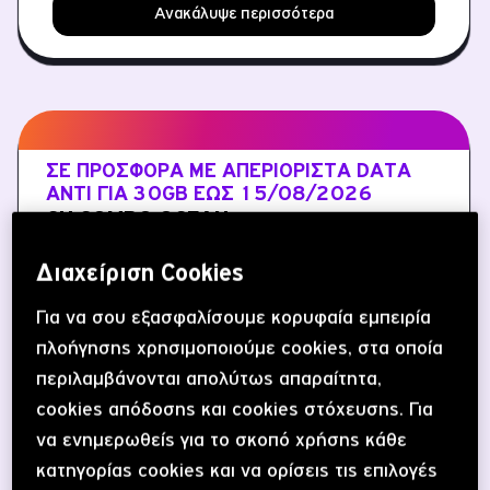
Ανακάλυψε περισσότερα
ΣΕ ΠΡΟΣΦΟΡΆ ΜΕ ΑΠΕΡΙΌΡΙΣΤΑ DATA
ΑΝΤΊ ΓΙΑ 30GB ΈΩΣ 15/08/2026
CU COMBO OCEAN
τιμή πακέτου
18.1 €
Διαχείριση Cookies
για 30 μέρες έχεις
Για να σου εξασφαλίσουμε κορυφαία εμπειρία
πλοήγησης χρησιμοποιούμε cookies, στα οποία
Απεριόριστα data
περιλαμβάνονται απολύτως απαραίτητα,
Απεριόριστα λεπτά
προς όλους
cookies απόδοσης και cookies στόχευσης. Για
50 SMS
προς όλους
να ενημερωθείς για το σκοπό χρήσης κάθε
κατηγορίας cookies και να ορίσεις τις επιλογές