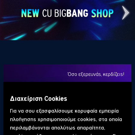
ΕΛΑ ΣΤΟ CU
Όσο εξερευνάς, κερδίζεις!
S
P
A
C
E
O
R
I
G
I
N
S
Μάζεψε crystals και πάρε exclusive πακέτα και
Διαχείριση Cookies
μοναδικές εκπτώσεις σε αξεσουάρ και CU around
συνεργάτες
Για να σου εξασφαλίσουμε κορυφαία εμπειρία
πλοήγησης χρησιμοποιούμε cookies, στα οποία
Μάθε περισσότερα
περιλαμβάνονται απολύτως απαραίτητα,