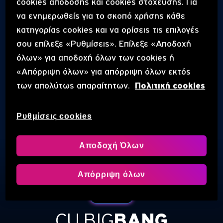
cookies απόδοσης και cookies στόχευσης. Για
να ενημερωθείς για το σκοπό χρήσης κάθε
κατηγορίας cookies και να ορίσεις τις επιλογές
Λύσε γρίφους, κέρδισε εμπειρίες!
σου επίλεξε «Ρυθμίσεις». Επίλεξε «Αποδοχή
C
U
A
R
O
U
N
D
W
O
R
L
D
S
όλων» για αποδοχή όλων των cookies ή
Παίξε και εξερεύνησε τις CU Around Worlds πίστες
«Απόρριψη όλων» για απόρριψη όλων εκτός
των απολύτως απαραίτητων.
Πολιτική cookies
Μάθε περισσότερα
Ρυθμίσεις cookies
Αποδοχή Όλων
Απόρριψη όλων
CU BIG
BANG