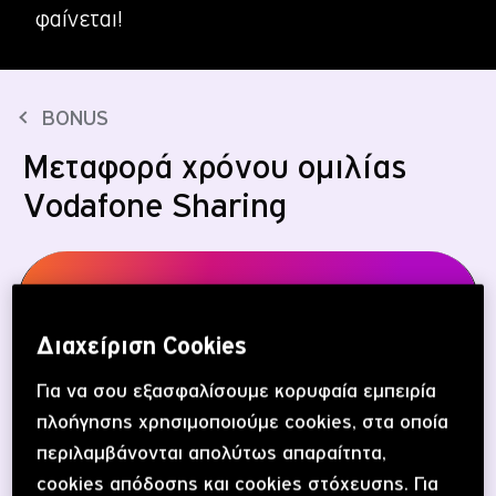
φαίνεται!
ΕΝΕΡΓΟΠΟΙΗΣΗ SIM
ΕΛΑ ΣΤΟ CU
BONUS
Μεταφορά χρόνου ομιλίας
Vodafone Sharing
Μεταφορά χρόνου ομιλίας Vodafone Sharing
Διαχείριση Cookies
Με τη παρέα σου μοιράζεσαι τα πάντα! Γιατί λοιπόν, να
μη μοιράζεστε και τις μονάδες σας;
Για να σου εξασφαλίσουμε κορυφαία εμπειρία
πλοήγησης χρησιμοποιούμε cookies, στα οποία
Με την υπηρεσία μεταφοράς χρόνου ομιλίας Vodafone
περιλαμβάνονται απολύτως απαραίτητα,
Sharing, μπορείς να μοιράζεσαι τον διαθέσιμο χρόνο
cookies απόδοσης και cookies στόχευσης. Για
ομιλίας σου, όποτε θέλεις, από όπου κι αν βρίσκεσαι.