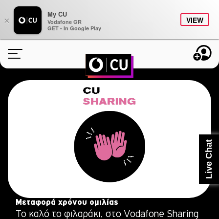
My CU
×
VIEW
Vodafone GR
GET - In Google Play
ONLINE ΑΝΑΝΕΩΣΗ
ΠΑΚΕΤΑ
BONUS
Live Chat
STUDENTS
CU AROUND
ΠΛΗΡΟΦΟΡΙΕΣ
Μεταφορά χρόνου ομιλίας
Το καλό το φιλαράκι, στο Vodafone Sharing