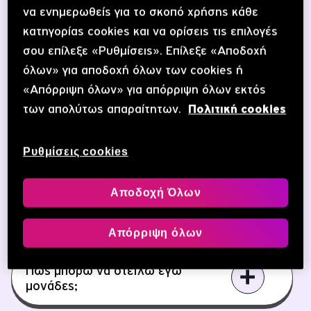
να ενημερωθείς για το σκοπό χρήσης κάθε
Μπορείς να μεταφέρεις ή να λάβεις άμεσα χρόνο ομιλίας
κατηγορίας cookies και να ορίσεις τις επιλογές
από 5€ έως και 30€, προς ή από οποιονδήποτε
σου επίλεξε «Ρυθμίσεις». Επίλεξε «Αποδοχή
συνδρομητ@ της καρτοκινητής Vodafone. Και όλα αυτά,
όλων» για αποδοχή όλων των cookies ή
μόνο με ένα δωρεάν SMS στο 1331.Το κόστος
«Απόρριψη όλων» για απόρριψη όλων εκτός
μεταφοράς είναι 0,50€.
των απολύτως απαραίτητων.
Πολιτική cookies
Το καλό το CU φιλαράκι, στο Vodafone Sharing φαίνεται!
Ρυθμίσεις cookies
Μάθε περισσότερα
Αποδοχή Όλων
Απόρριψη όλων
Πώς μπορώ να στείλω εγώ
μονάδες;