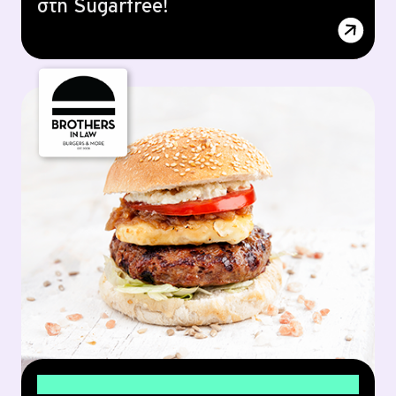
στη Sugarfree!
1+1 burger με πατάτες