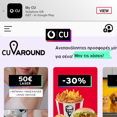
My CU
×
VIEW
Vodafone GR
GET - In Google Play
ONLINE ΑΝΑΝΕΩΣΗ
Ανεπανάληπτες προσφορές μό
ΠΑΚΕΤΑ
Μην τις χάσεις!
για σένα!
BONUS
STUDENTS
CU AROUND
ΠΛΗΡΟΦΟΡΙΕΣ