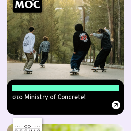
15% έκπτωση
στο Ministry of Concrete!