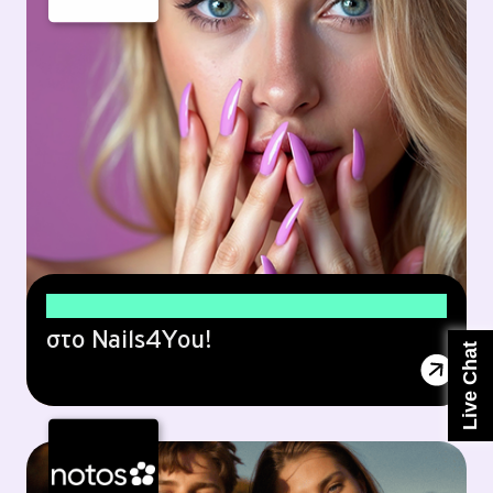
10% έκπτωση
στο Nails4You!
Live Chat