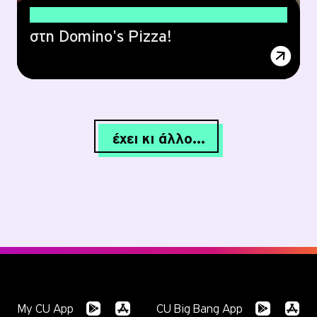
10% EXTRA έκπτωση
στη Domino's Pizza!
έχει κι άλλο...
My CU App
CU Big Bang App