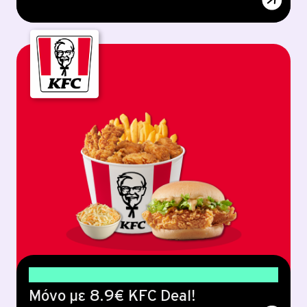
30% έκπτωση
Μόνο με 8.9€ KFC Deal!