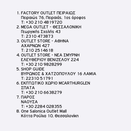
FACTORY OUTLET ΠΕΙΡΑΙΩΣ
Πειραιώς 76, Πειραιάς, 1ος όροφος
T:
+30 210 4819720
MEGA OUTLET - ΘΕΣΣΑΛΟΝΙΚΗ
Γεωργικής Σχολής 43
T:
2310 473873
OUTLET STORE - ΑΘΗΝΑ
ΑΧΑΡΝΩΝ 427
T:
210 2514618
OUTLET STORE - ΝΕΑ ΣΜΥΡΝΗ
ΕΛΕΥΘΕΡΙΟΥ ΒΕΝΙΖΕΛΟΥ 224
T:
+30 210 9828299
SHOP GUIDE
ΒΥΡΩΝΟΣ & ΧΑΤΖΟΠΟΥΛΟΥ 16 ΛΑΜΙΑ
T:
22310 51791
ΕΚΠΤΩΤΙΚΟ ΧΩΡΙΟ MCARTHURGLEN
20% έκπτωση
ΣΠΑΤΑ
στα πολυκαταστήματα notos!
T:
+30 210 6638279
ΠΑΡΟΣ
ΝΑΟΥΣΑ
T:
+30 2284 028355
One Salonica Outlet Mall
Κόττα Ρούλια 10, Θεσσαλονίκη