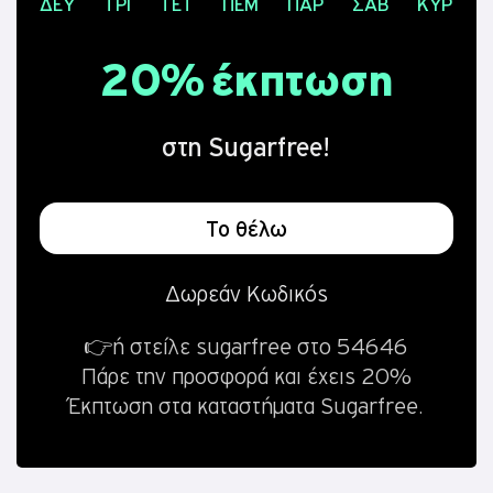
ΔΕΥ
ΤΡΙ
ΤΕΤ
ΠΕΜ
ΠΑΡ
ΣΑΒ
ΚΥΡ
ΕΝΕΡΓΟΠΟΙΗΣΗ SIM
20% έκπτωση
ΕΛΑ ΣΤΟ CU
στη Sugarfree!
CU AROUND
ALL
Το θέλω
ΔΕΥ
ΤΡΙ
ΤΕΤ
ΠΕΜ
ΠΑΡ
ΣΑΒ
ΚΥΡ
Δωρεάν Κωδικός
👉ή στείλε sugarfree στο 54646
CU AROUND
Πάρε την προσφορά και έχεις 20%
Έκπτωση στα καταστήματα Sugarfree.