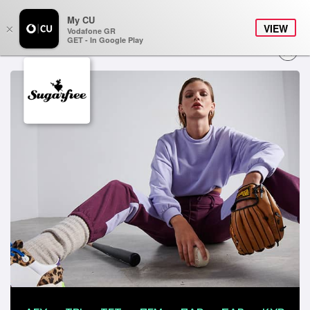
My CU
×
VIEW
Vodafone GR
GET - In Google Play
ONLINE ΑΝΑΝΕΩΣΗ
Ανεπανάληπτες προσφορές μό
ΠΑΚΕΤΑ
Μην τις χάσεις!
για σένα!
BONUS
STUDENTS
CU AROUND
ΠΛΗΡΟΦΟΡΙΕΣ